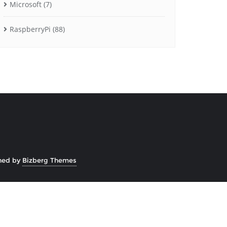
Microsoft
(7)
RaspberryPi
(88)
ned by
Bizberg Themes