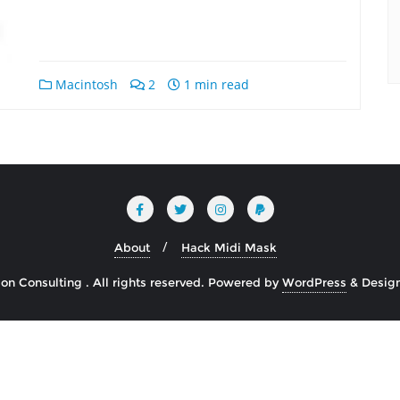
Macintosh
2
1 min read
About
Hack Midi Mask
n Consulting . All rights reserved.
Powered by
WordPress
&
Desig