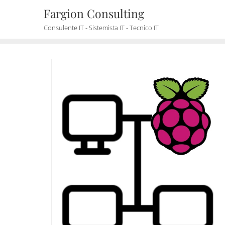
Skip
Fargion Consulting
to
Consulente IT - Sistemista IT - Tecnico IT
content