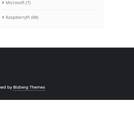
Microsoft
(7)
RaspberryPi
(88)
ned by
Bizberg Themes