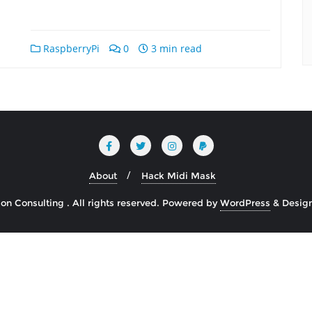
RaspberryPi
0
3 min read
About
Hack Midi Mask
n Consulting . All rights reserved.
Powered by
WordPress
&
Desig