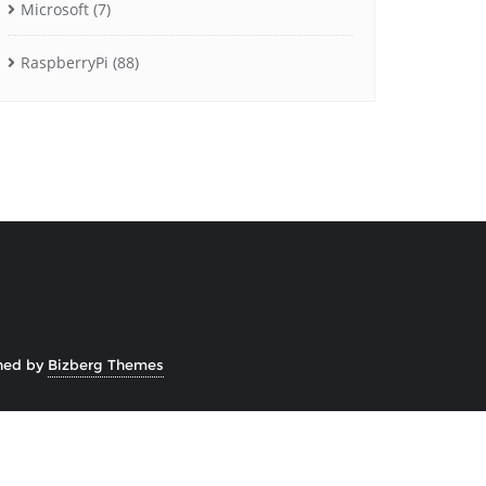
Microsoft
(7)
RaspberryPi
(88)
ned by
Bizberg Themes