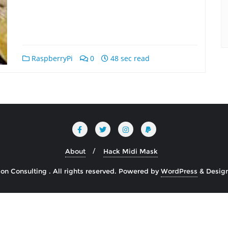
RaspberryPi
0
48 sec read
About
Hack Midi Mask
n Consulting . All rights reserved.
Powered by
WordPress
&
Desig