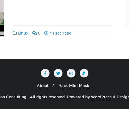
Linux
0
44 sec read
About
Hack Midi Mask
n Consulting . All rights reserved.
Powered by
WordPress
&
Desig