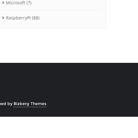
Microsoft
(7)
RaspberryPi
(88)
ned by
Bizberg Themes