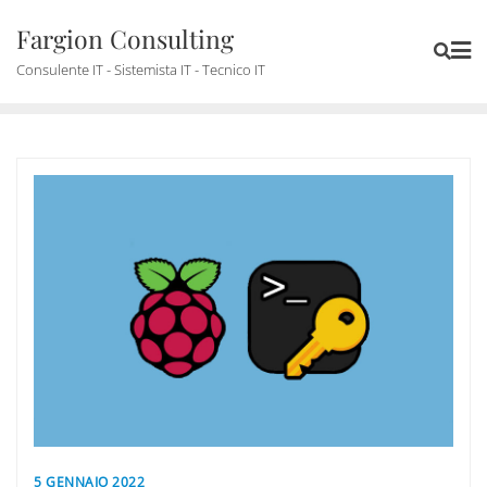
Skip
Fargion Consulting
to
content
Consulente IT - Sistemista IT - Tecnico IT
5 GENNAIO 2022