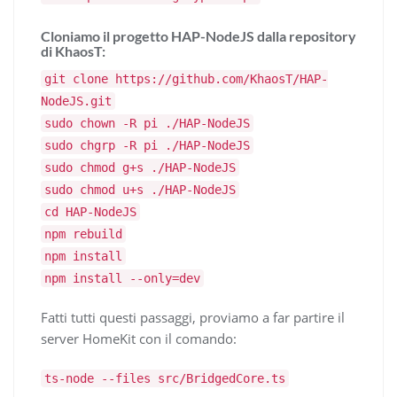
Cloniamo il progetto HAP-NodeJS dalla repository
di KhaosT:
git clone https://github.com/KhaosT/HAP-
NodeJS.git
sudo chown -R pi ./HAP-NodeJS
sudo chgrp -R pi ./HAP-NodeJS
sudo chmod g+s ./HAP-NodeJS
sudo chmod u+s ./HAP-NodeJS
cd HAP-NodeJS
npm rebuild
npm install
npm install --only=dev
Fatti tutti questi passaggi, proviamo a far partire il
server HomeKit con il comando:
ts-node --files src/BridgedCore.ts