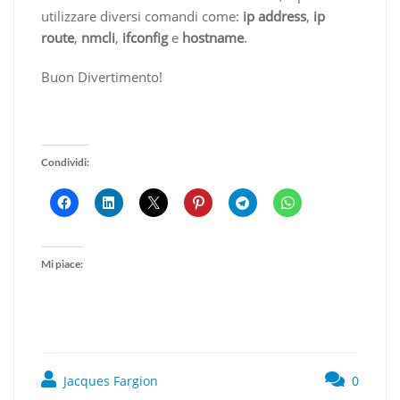
utilizzare diversi comandi come:
ip address
,
ip
route
,
nmcli
,
ifconfig
e
hostname
.
Buon Divertimento!
Condividi:
Mi piace:
Jacques Fargion
0