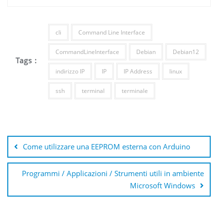
cli
Command Line Interface
CommandLineInterface
Debian
Debian12
Tags :
indirizzo IP
IP
IP Address
linux
ssh
terminal
terminale
Navigazione
articoli
Come utilizzare una EEPROM esterna con Arduino
Programmi / Applicazioni / Strumenti utili in ambiente
Microsoft Windows