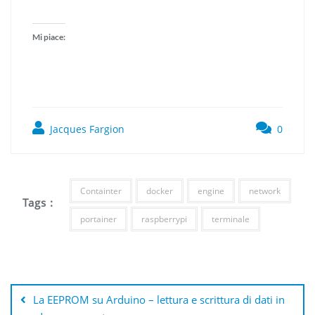
Mi piace:
Jacques Fargion
0
Containter
docker
engine
network
Tags :
portainer
raspberrypi
terminale
Navigazione
articoli
La EEPROM su Arduino – lettura e scrittura di dati in