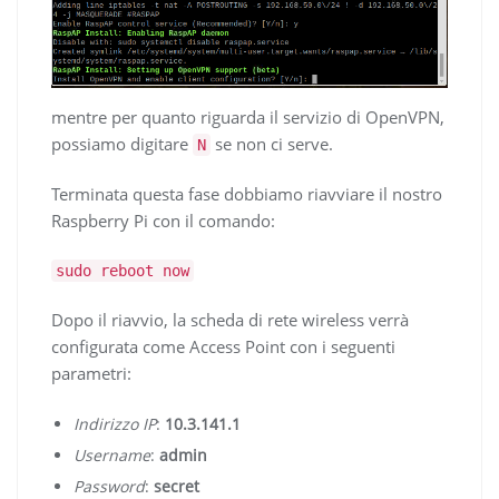
mentre per quanto riguarda il servizio di OpenVPN,
possiamo digitare
se non ci serve.
N
Terminata questa fase dobbiamo riavviare il nostro
Raspberry Pi con il comando:
sudo reboot now
Dopo il riavvio, la scheda di rete wireless verrà
configurata come Access Point con i seguenti
parametri:
Indirizzo IP
:
10.3.141.1
Username
:
admin
Password
:
secret