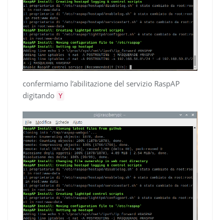
confermiamo l’abilitazione del servizio RaspAP
digitando
Y