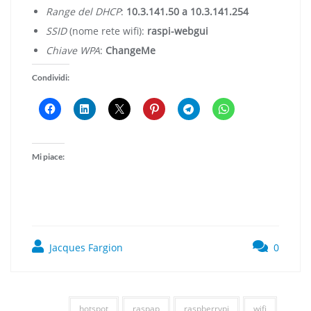
Range del DHCP
:
10.3.141.50 a 10.3.141.254
SSID
(nome rete wifi):
raspi-webgui
Chiave WPA
:
ChangeMe
Condividi:
Mi piace:
Jacques Fargion
0
hotspot
raspap
raspberrypi
wifi