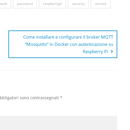
work
password
raspberrypi
security
service
Come installare e configurare il broker MQTT
“Mosquitto” in Docker con autenticazione su
Raspberry Pi
obbligatori sono contrassegnati
*