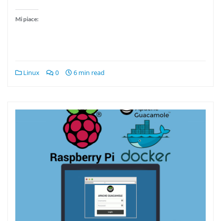
Mi piace:
Linux
0
6 min read