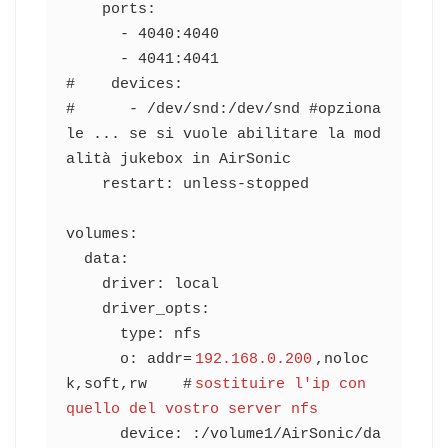
    ports:

      - 4040:4040

      - 4041:4041

#    devices:

#      - /dev/snd:/dev/snd #opziona
le ... se si vuole abilitare la mod
alità jukebox in AirSonic

    restart: unless-stopped

volumes:

  data:

    driver: local

    driver_opts:

      type: nfs

      o: addr=
192.168.0.200
,noloc
k,soft,rw    #
sostituire l'ip con 
quello del vostro server nfs
      device: :/volume1/AirSonic/da