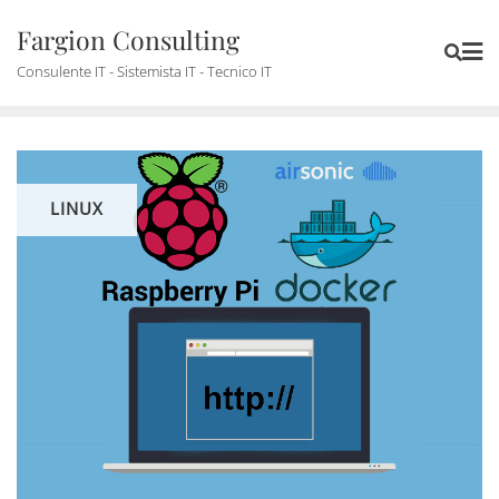
Skip
Fargion Consulting
to
content
Consulente IT - Sistemista IT - Tecnico IT
LINUX