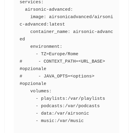
services:

  airsonic-advanced:

    image: airsonicadvanced/airsoni
c-advanced:latest

    container_name: airsonic-advanc
ed

    environment:

      - TZ=Europe/Rome

#      - CONTEXT_PATH=<URL_BASE>      
#opzionale

#      - JAVA_OPTS=<options>          
#opzionale

    volumes:

      - playlists:/var/playlists

      - podcasts:/var/podcasts

      - data:/var/airsonic

      - music:/var/music
