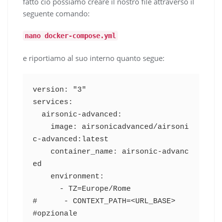
fatto ciò possiamo creare il nostro file attraverso il
seguente comando:
nano docker-compose.yml
e riportiamo al suo interno quanto segue:
version: "3"

services:

  airsonic-advanced:

    image: airsonicadvanced/airsoni
c-advanced:latest

    container_name: airsonic-advanc
ed

    environment:

      - TZ=Europe/Rome

#      - CONTEXT_PATH=<URL_BASE>       
#opzionale
