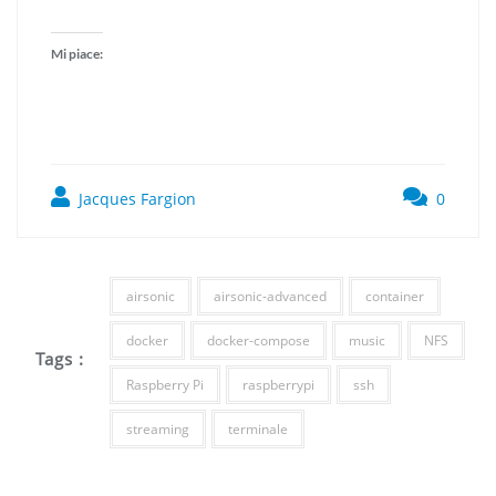
Mi piace:
Jacques Fargion
0
airsonic
airsonic-advanced
container
docker
docker-compose
music
NFS
Tags :
Raspberry Pi
raspberrypi
ssh
streaming
terminale