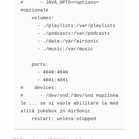
#      - JAVA_OPTS=<options>           
#opzionale

    volumes:

      - ./playlists:/var/playlists

      - ./podcasts:/var/podcasts

      - ./data:/var/airsonic

      - ./music:/var/music

    ports:

      - 4040:4040

      - 4041:4041

#    devices:

#      - /dev/snd:/dev/snd #opziona
le ... se si vuole abilitare la mod
alità jukebox in AirSonic

    restart: unless-stopped      