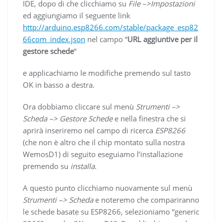
IDE, dopo di che clicchiamo su
File –>Impostazioni
ed aggiungiamo il seguente link
http://arduino.esp8266.com/stable/package_esp82
66com_index.json
nel campo “
URL aggiuntive per il
gestore schede
“
e applicachiamo le modifiche premendo sul tasto
OK in basso a destra.
Ora dobbiamo cliccare sul menù
Strumenti –>
Scheda –> Gestore Schede
e nella finestra che si
aprirà inseriremo nel campo di ricerca
ESP8266
(che non è altro che il chip montato sulla nostra
WemosD1) di seguito eseguiamo l’installazione
premendo su
installa
.
A questo punto clicchiamo nuovamente sul menù
Strumenti –> Scheda
e noteremo che compariranno
le schede basate su ESP8266, selezioniamo “generic