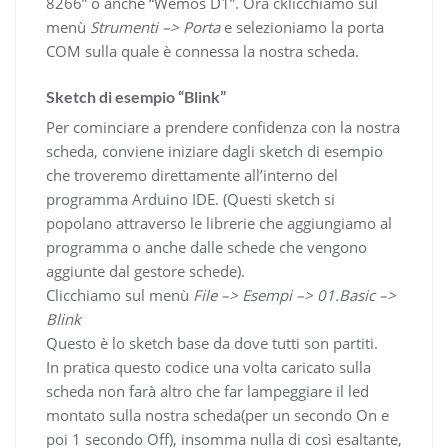
8266” o anche “Wemos D1”. Ora cklicchiamo sul
menù
Strumenti –> Porta
e selezioniamo la porta
COM sulla quale è connessa la nostra scheda.
Sketch di esempio “Blink”
Per cominciare a prendere confidenza con la nostra
scheda, conviene iniziare dagli sketch di esempio
che troveremo direttamente all’interno del
programma Arduino IDE. (Questi sketch si
popolano attraverso le librerie che aggiungiamo al
programma o anche dalle schede che vengono
aggiunte dal gestore schede).
Clicchiamo sul menù
File –> Esempi –> 01.Basic –>
Blink
Questo è lo sketch base da dove tutti son partiti.
In pratica questo codice una volta caricato sulla
scheda non farà altro che far lampeggiare il led
montato sulla nostra scheda(per un secondo On e
poi 1 secondo Off), insomma nulla di così esaltante,