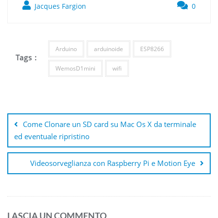
Jacques Fargion
0
Arduino
arduinoide
ESP8266
Tags :
WemosD1mini
wifi
Navigazione
articoli
Come Clonare un SD card su Mac Os X da terminale
ed eventuale ripristino
Videosorveglianza con Raspberry Pi e Motion Eye
LASCIA UN COMMENTO