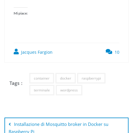
Mi piace:
Jacques Fargion
10
container
docker
raspberrypi
Tags :
terminale
wordpress
Navigazione
articoli
Installazione di Mosquitto broker in Docker su
Raspberry Pi