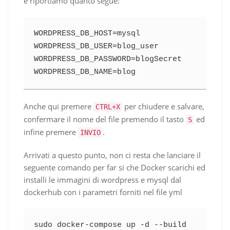
e riportiamo quanto segue:
WORDPRESS_DB_HOST=mysql

WORDPRESS_DB_USER=blog_user

WORDPRESS_DB_PASSWORD=blogSecret

WORDPRESS_DB_NAME=blog
Anche qui premere
per chiudere e salvare,
CTRL+X
confermare il nome del file premendo il tasto
ed
S
infine premere
.
INVIO
Arrivati a questo punto, non ci resta che lanciare il
seguente comando per far si che Docker scarichi ed
installi le immagini di wordpress e mysql dal
dockerhub con i parametri forniti nel file yml
sudo docker-compose up -d --build