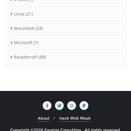
Linux
(21)
Macintosh
(24)
Microsoft
(7)
RaspberryPi
(88)
About
Hack Midi Mask
Copyright ©2026 Fargion Consulting . All rights reserved.